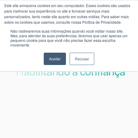
Este site armazena cookies em seu computador. Esses cookies são usados
para melhorar sua experiência no site e fornecer serviços mais
personalizados, tanto neste site quanto em outras mídias. Para saber mais
sobre os cookies que usamos, consulte nossa Política de Privacidade.
Não rastrearemos suas informações quando você visitar nosso site.
Mas, para atender às suas preferências, teremos que usar apenas um
pequeno cookie para que você não precise fazer essa escolha
novamente.
Protegendo a identidade. 
Aceitar
Recusar
Habilitando a confiança
Na Oz, a segurança e a conformidade estão no centro 
de nossa tecnologia. Como fornecedor de soluções 
avançadas de prevenção de fraudes, nossos clientes 
confiam em nós para proteger o que mais importa: a 
integridade da identidade e a confiança do cliente.
Nosso compromisso é claro: fornecer soluções 
inovadoras de verificação biométrica e, ao mesmo 