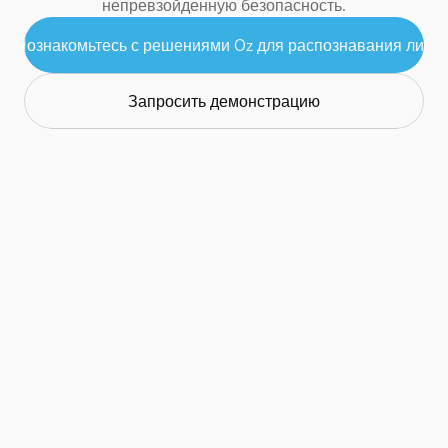
непревзойденную безопасность.
Познакомьтесь с решениями Oz для распознавания лиц
Запросить демонстрацию
Встроенные возможности KYC повсюду
Верифицируйте личность с помощью селфи, 
проверки документов и списков доступа 
одновременно.
Гибкая интеграция
Поддержка локальных, SaaS и облачных 
развертываний в соответствии с вашей 