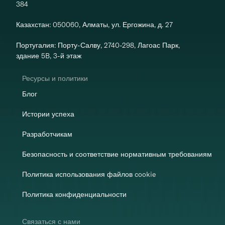
Android, Flutter, Web) и режима REST 
развертывания (SaaS или локальное 
384 
должны оставаться внутри компании. 
API, а также базу знаний, 
развертывание) и уровня 
Многие клиенты достигают полной 
охватывающую вопросы 
Казахстан: 050060, Алматы, ул. Ергожина, д. 27
обязательств.
интеграции в течение нескольких 
развертывания, настройки и 
недель благодаря исчерпывающей 
Португалия: Порту-Салву, 2740-298, Лагоас Парк, 
устранения неполадок. Поскольку 
документации и специализированной 
здание 5B, 3-й этаж
большая часть работы по интеграции 
поддержке.
выполняется с помощью готовых SDK, 
Ресурсы и политики
а не с помощью специально 
Блог
разработанных механизмов сбора 
данных или защиты от подделки, 
Истории успеха
специалисты службы поддержки могут 
сосредоточиться на вопросах, 
Разработчикам
связанных непосредственно с 
Безопасность и соответствие нормативным требованиям
развертыванием — от первоначальной 
настройки до сложного и масштабного 
Политика использования файлов cookie
использования в производственной 
среде.
Политика конфиденциальности
Связаться с нами