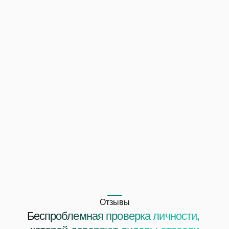
Легкость работы для пользователей 
Обеспечивает точность анализа, легкую 
интеграцию и беспроблемность для пользователя 
от съемки до проверки; оптимизировано для 
скорости, простоты и производительности в 
условиях низкой пропускной способности или 
перебоев с мобильной связью.
Отзывы
Беспроблемная проверка личности, 